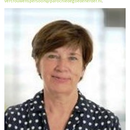
vertrouwenspersoon@parochiedegoedeherder.nl
.