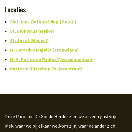
Locaties
Sint Jans Onthoofding (Goirle)
St. Dionysius (Heike)
St. Jozef (Heuvel)
H. Gerardus Majella (Trouwlaan)
H. H. Petrus en Paulus (Vierwindenlaan)
Pastorie (Bisschop Zwijsenstraat)
Onze Parochie De Goede Herder zien we als een gastvrije
plek, waar we bij elkaar welkom zijn, waar de ander zich