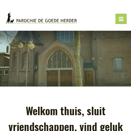
Toggl
navig
Welkom thuis, sluit
vriendschappen, vind geluk