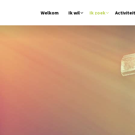
Welkom
Ik wil
Ik zoek
Activitei