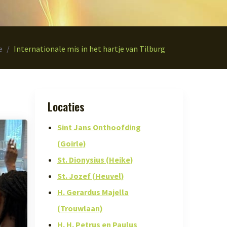
e
Internationale mis in het hartje van Tilburg
Locaties
Sint Jans Onthoofding
(Goirle)
St. Dionysius (Heike)
St. Jozef (Heuvel)
H. Gerardus Majella
(Trouwlaan)
H. H. Petrus en Paulus