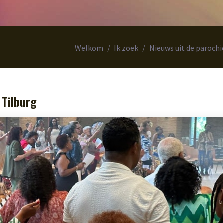
Welkom
Ik zoek
Nieuws uit de parochi
 Tilburg