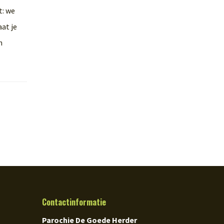
t: we
aat je
n
Contactinformatie
Parochie De Goede Herder