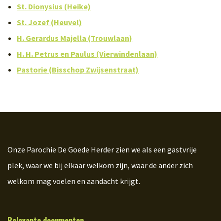
St. Dionysius (Heike)
St. Jozef (Heuvel)
H. Gerardus Majella (Trouwlaan)
H. H. Petrus en Paulus (Vierwindenlaan)
Pastorie (Bisschop Zwijsenstraat)
Onze Parochie De Goede Herder zien we als een gastvrije
plek, waar we bij elkaar welkom zijn, waar de ander zich
welkom mag voelen en aandacht krijgt.
Relevante documenten